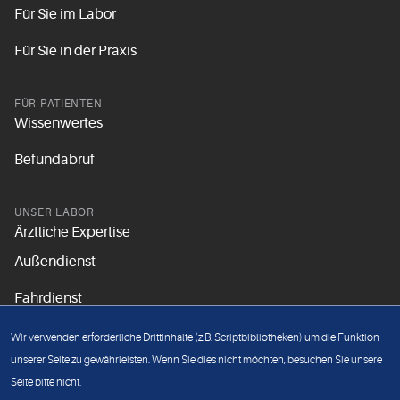
Für Sie im Labor
Für Sie in der Praxis
FÜR PATIENTEN
Wissenwertes
Befundabruf
UNSER LABOR
Ärztliche Expertise
Außendienst
Fahrdienst
Aktuelles
Wir verwenden erforderliche Drittinhalte (z.B. Scriptbibliotheken) um die Funktion
Unsere Grundsätze
unserer Seite zu gewährleisten. Wenn Sie dies nicht möchten, besuchen Sie unsere
Seite bitte nicht.