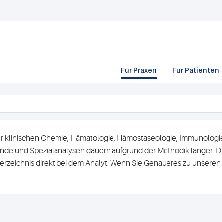
Für Praxen
Für Patienten
r klinischen Chemie, Hämatologie, Hämostaseologie, Immunologie 
de und Spezialanalysen dauern aufgrund der Methodik länger. Di
erzeichnis direkt bei dem Analyt. Wenn Sie Genaueres zu unsere