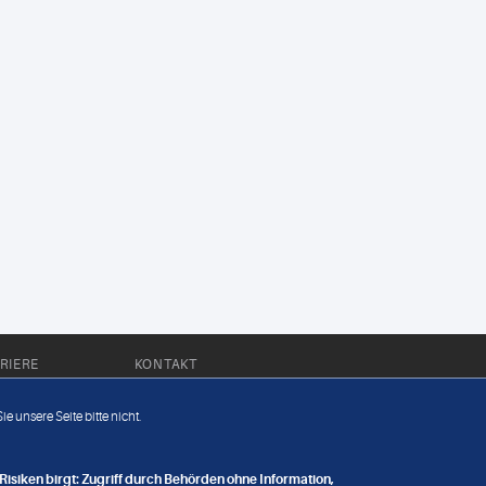
RIERE
KONTAKT
Impressum
e unsere Seite bitte nicht.
Datenschutz
nge
isiken birgt: Zugriff durch Behörden ohne Information,