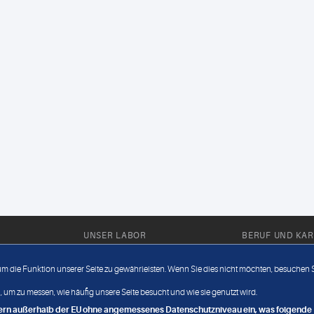
UNSER LABOR
BERUF UND KAR
Ärztliche Expertise
Berufsbilder
 um die Funktion unserer Seite zu gewährleisten. Wenn Sie dies nicht möchten, besuchen Si
Außendienst
Bewerberlou
 um zu messen, wie häufig unsere Seite besucht und wie sie genutzt wird.
Fahrdienst
Jobangebote
ndern außerhalb der EU ohne angemessenes Datenschutzniveau ein, was folgende R