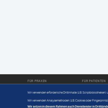
FÜR PRAXEN
FÜR PATIENTEN
Für Sie im Labor
Wissenwertes
Wir verwenden erforderliche Drittinhalte (z.B. Scriptbibliotheken)
Für Sie in der Praxis
Befundabruf
Wir verwenden Analysemethoden (z.B. Cookies oder Fingerprints),
Wir setzen in diesem Rahmen auch Dienstleister in Drittlä