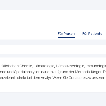
Für Praxen
Für Patienten
r klinischen Chemie, Hämatologie, Hämostaseologie, Immunologie 
de und Spezialanalysen dauern aufgrund der Methodik länger. Di
erzeichnis direkt bei dem Analyt. Wenn Sie Genaueres zu unsere