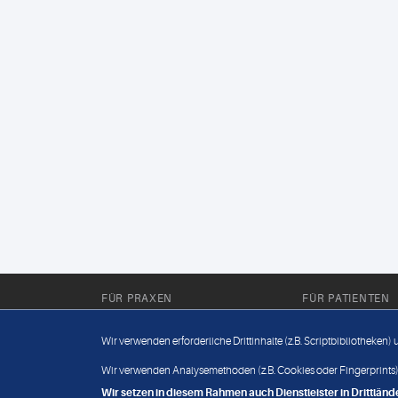
FÜR PRAXEN
FÜR PATIENTEN
Für Sie im Labor
Wissenwertes
Wir verwenden erforderliche Drittinhalte (z.B. Scriptbibliotheken)
Für Sie in der Praxis
Befundabruf
Wir verwenden Analysemethoden (z.B. Cookies oder Fingerprints),
Wir setzen in diesem Rahmen auch Dienstleister in Drittlä