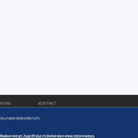
RIERE
KONTAKT
Impressum
e unsere Seite bitte nicht.
Datenschutz
nge
isiken birgt: Zugriff durch Behörden ohne Information,