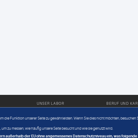
UNSER LABOR
BERUF UND KAR
Ärztliche Expertise
Berufsbilder
 um die Funktion unserer Seite zu gewährleisten. Wenn Sie dies nicht möchten, besuchen Si
Außendienst
Bewerberlou
 um zu messen, wie häufig unsere Seite besucht und wie sie genutzt wird.
Fahrdienst
Jobangebote
ndern außerhalb der EU ohne angemessenes Datenschutzniveau ein, was folgende R