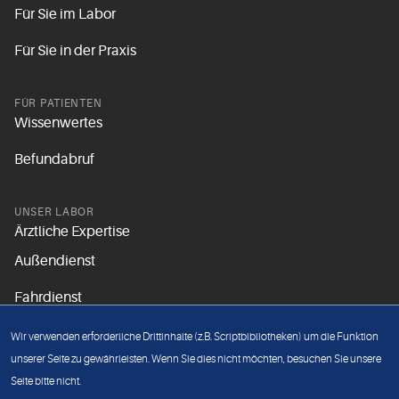
Für Sie im Labor
Für Sie in der Praxis
FÜR PATIENTEN
Wissenwertes
Befundabruf
UNSER LABOR
Ärztliche Expertise
Außendienst
Fahrdienst
Aktuelles
Wir verwenden erforderliche Drittinhalte (z.B. Scriptbibliotheken) um die Funktion
Unsere Grundsätze
unserer Seite zu gewährleisten. Wenn Sie dies nicht möchten, besuchen Sie unsere
Seite bitte nicht.