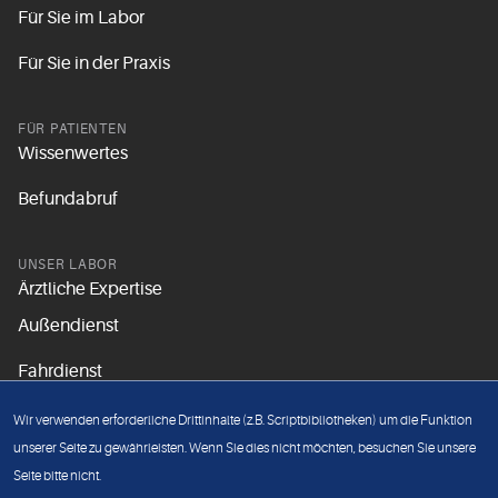
Für Sie im Labor
Für Sie in der Praxis
FÜR PATIENTEN
Wissenwertes
Befundabruf
UNSER LABOR
Ärztliche Expertise
Außendienst
Fahrdienst
Aktuelles
Wir verwenden erforderliche Drittinhalte (z.B. Scriptbibliotheken) um die Funktion
Unsere Grundsätze
unserer Seite zu gewährleisten. Wenn Sie dies nicht möchten, besuchen Sie unsere
Seite bitte nicht.