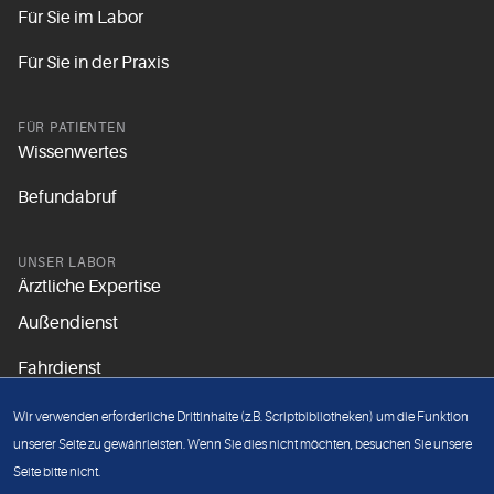
Für Sie im Labor
Für Sie in der Praxis
FÜR PATIENTEN
Wissenwertes
Befundabruf
UNSER LABOR
Ärztliche Expertise
Außendienst
Fahrdienst
Aktuelles
Wir verwenden erforderliche Drittinhalte (z.B. Scriptbibliotheken) um die Funktion
Unsere Grundsätze
unserer Seite zu gewährleisten. Wenn Sie dies nicht möchten, besuchen Sie unsere
Seite bitte nicht.