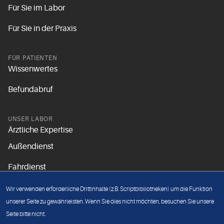
Für Sie im Labor
Für Sie in der Praxis
FÜR PATIENTEN
Wissenwertes
Befundabruf
UNSER LABOR
Ärztliche Expertise
Außendienst
Fahrdienst
Aktuelles
Wir verwenden erforderliche Drittinhalte (z.B. Scriptbibliotheken) um die Funktion
Unsere Grundsätze
unserer Seite zu gewährleisten. Wenn Sie dies nicht möchten, besuchen Sie unsere
Seite bitte nicht.