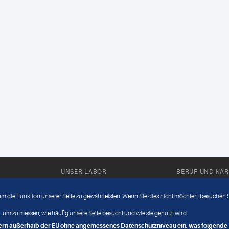
UNSER LABOR
BERUF UND KAR
Ärztliche Expertise
Berufsbilder
 um die Funktion unserer Seite zu gewährleisten. Wenn Sie dies nicht möchten, besuchen Si
Außendienst
Bewerberlou
 um zu messen, wie häufig unsere Seite besucht und wie sie genutzt wird.
Fahrdienst
Jobangebote
ndern außerhalb der EU ohne angemessenes Datenschutzniveau ein, was folgende R