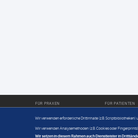
FÜR PRAXEN
FÜR PATIENTEN
Für Sie im Labor
Wissenwertes
Wir verwenden erforderliche Drittinhalte (z.B. Scriptbibliotheken)
Für Sie in der Praxis
Befundabruf
Wir verwenden Analysemethoden (z.B. Cookies oder Fingerprints),
Wir setzen in diesem Rahmen auch Dienstleister in Drittlä