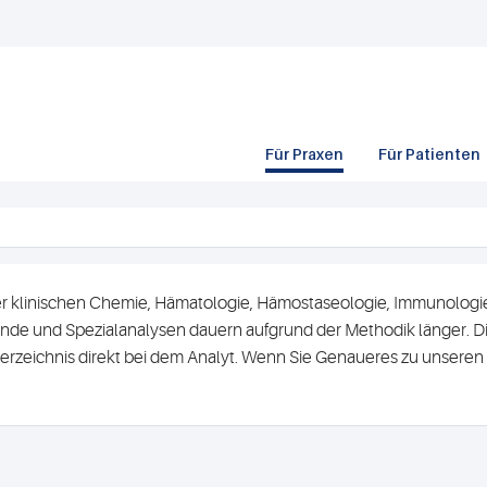
Für Praxen
Für Patienten
r klinischen Chemie, Hämatologie, Hämostaseologie, Immunologie 
de und Spezialanalysen dauern aufgrund der Methodik länger. Di
erzeichnis direkt bei dem Analyt. Wenn Sie Genaueres zu unsere