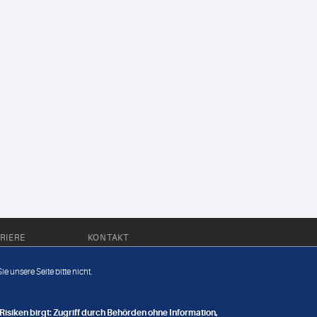
RIERE
KONTAKT
Impressum
e unsere Seite bitte nicht.
Datenschutz
nge
isiken birgt: Zugriff durch Behörden ohne Information,