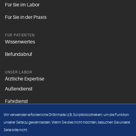
Für Sie im Labor
Für Sie in der Praxis
FÜR PATIENTEN
Wissenwertes
Befundabruf
UNSER LABOR
Ärztliche Expertise
Außendienst
Fahrdienst
Aktuelles
Wir verwenden erforderliche Drittinhalte (z.B. Scriptbibliotheken) um die Funktion
Unsere Grundsätze
unserer Seite zu gewährleisten. Wenn Sie dies nicht möchten, besuchen Sie unsere
Seite bitte nicht.