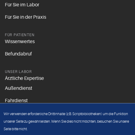
Für Sie im Labor
Für Sie in der Praxis
FÜR PATIENTEN
Wissenwertes
Befundabruf
UNSER LABOR
Ärztliche Expertise
Außendienst
Fahrdienst
Aktuelles
Wir verwenden erforderliche Drittinhalte (z.B. Scriptbibliotheken) um die Funktion
Unsere Grundsätze
unserer Seite zu gewährleisten. Wenn Sie dies nicht möchten, besuchen Sie unsere
Seite bitte nicht.