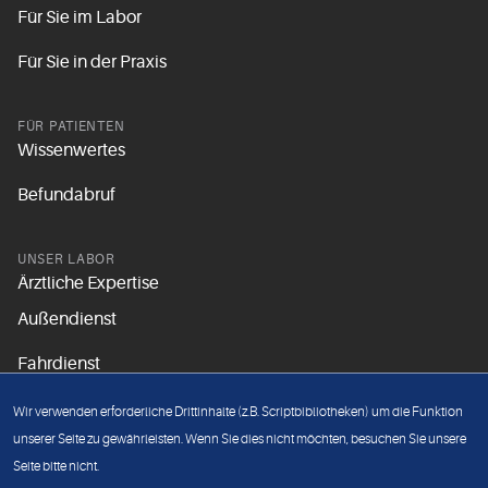
Für Sie im Labor
Für Sie in der Praxis
FÜR PATIENTEN
Wissenwertes
Befundabruf
UNSER LABOR
Ärztliche Expertise
Außendienst
Fahrdienst
Aktuelles
Wir verwenden erforderliche Drittinhalte (z.B. Scriptbibliotheken) um die Funktion
Unsere Grundsätze
unserer Seite zu gewährleisten. Wenn Sie dies nicht möchten, besuchen Sie unsere
Seite bitte nicht.