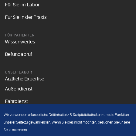
Für Sie im Labor
Für Sie in der Praxis
FÜR PATIENTEN
Wissenwertes
Befundabruf
UNSER LABOR
Ärztliche Expertise
Außendienst
Fahrdienst
Aktuelles
Wir verwenden erforderliche Drittinhalte (z.B. Scriptbibliotheken) um die Funktion
Unsere Grundsätze
unserer Seite zu gewährleisten. Wenn Sie dies nicht möchten, besuchen Sie unsere
Seite bitte nicht.