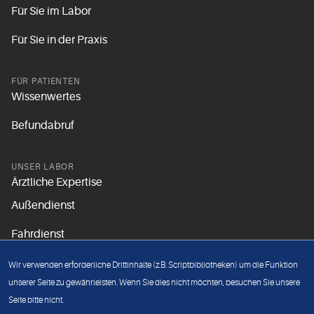
Für Sie im Labor
Für Sie in der Praxis
FÜR PATIENTEN
Wissenwertes
Befundabruf
UNSER LABOR
Ärztliche Expertise
Außendienst
Fahrdienst
Aktuelles
Wir verwenden erforderliche Drittinhalte (z.B. Scriptbibliotheken) um die Funktion
Unsere Grundsätze
unserer Seite zu gewährleisten. Wenn Sie dies nicht möchten, besuchen Sie unsere
Seite bitte nicht.