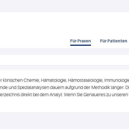
Für Praxen
Für Patienten
r klinischen Chemie, Hämatologie, Hämostaseologie, Immunologie 
de und Spezialanalysen dauern aufgrund der Methodik länger. Di
erzeichnis direkt bei dem Analyt. Wenn Sie Genaueres zu unsere