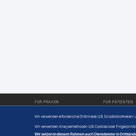
FÜR PRAXEN
FÜR PATIENTEN
Für Sie im Labor
Wissenwertes
Wir verwenden erforderliche Drittinhalte (z.B. Scriptbibliotheken)
Für Sie in der Praxis
Befundabruf
Wir verwenden Analysemethoden (z.B. Cookies oder Fingerprints),
Wir setzen in diesem Rahmen auch Dienstleister in Drittlä