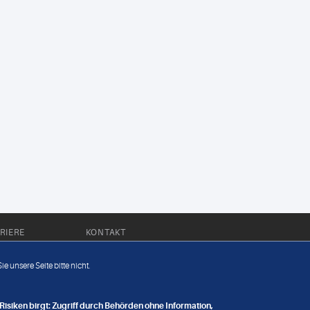
RIERE
KONTAKT
Impressum
e unsere Seite bitte nicht.
Datenschutz
nge
isiken birgt: Zugriff durch Behörden ohne Information,