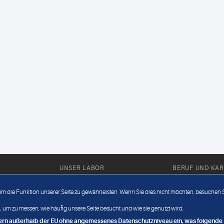
UNSER LABOR
BERUF UND KAR
Ärztliche Expertise
Berufsbilder
 um die Funktion unserer Seite zu gewährleisten. Wenn Sie dies nicht möchten, besuchen Si
Außendienst
Bewerberlou
 um zu messen, wie häufig unsere Seite besucht und wie sie genutzt wird.
Fahrdienst
Jobangebote
ndern außerhalb der EU ohne angemessenes Datenschutzniveau ein, was folgende R