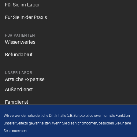
Für Sie im Labor
Für Sie in der Praxis
FÜR PATIENTEN
Wissenwertes
Befundabruf
UNSER LABOR
Ärztliche Expertise
Außendienst
Fahrdienst
Aktuelles
Wir verwenden erforderliche Drittinhalte (z.B. Scriptbibliotheken) um die Funktion
Unsere Grundsätze
unserer Seite zu gewährleisten. Wenn Sie dies nicht möchten, besuchen Sie unsere
Seite bitte nicht.