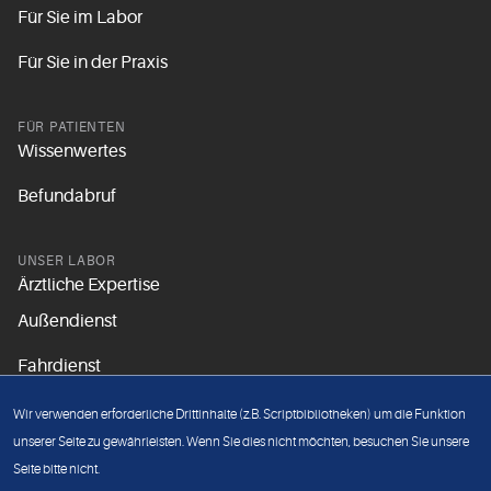
Für Sie im Labor
Für Sie in der Praxis
FÜR PATIENTEN
Wissenwertes
Befundabruf
UNSER LABOR
Ärztliche Expertise
Außendienst
Fahrdienst
Aktuelles
Wir verwenden erforderliche Drittinhalte (z.B. Scriptbibliotheken) um die Funktion
Unsere Grundsätze
unserer Seite zu gewährleisten. Wenn Sie dies nicht möchten, besuchen Sie unsere
Seite bitte nicht.