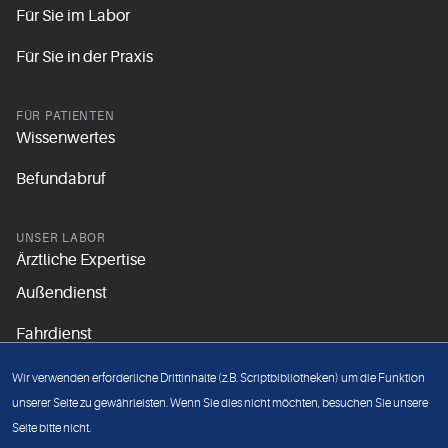
Für Sie im Labor
Für Sie in der Praxis
FÜR PATIENTEN
Wissenwertes
Befundabruf
UNSER LABOR
Ärztliche Expertise
Außendienst
Fahrdienst
Aktuelles
Wir verwenden erforderliche Drittinhalte (z.B. Scriptbibliotheken) um die Funktion
Unsere Grundsätze
unserer Seite zu gewährleisten. Wenn Sie dies nicht möchten, besuchen Sie unsere
Seite bitte nicht.