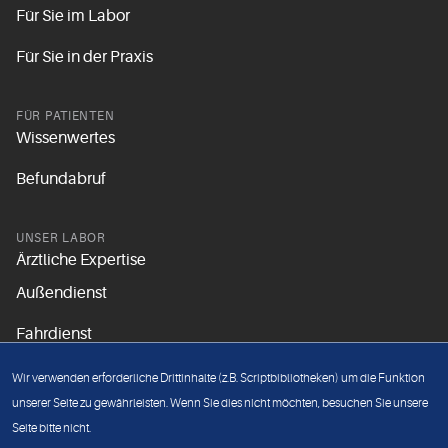
Für Sie im Labor
Für Sie in der Praxis
FÜR PATIENTEN
Wissenwertes
Befundabruf
UNSER LABOR
Ärztliche Expertise
Außendienst
Fahrdienst
Aktuelles
Wir verwenden erforderliche Drittinhalte (z.B. Scriptbibliotheken) um die Funktion
Unsere Grundsätze
unserer Seite zu gewährleisten. Wenn Sie dies nicht möchten, besuchen Sie unsere
Seite bitte nicht.