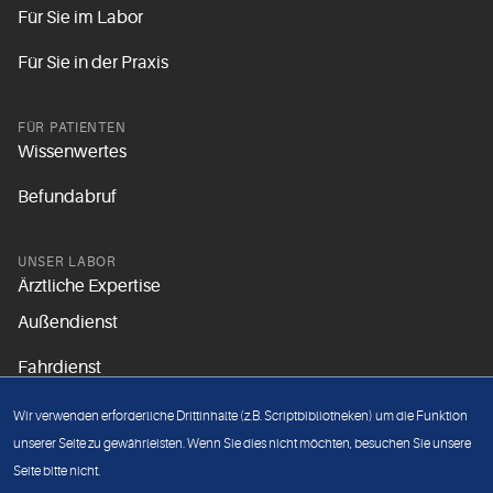
Für Sie im Labor
Für Sie in der Praxis
FÜR PATIENTEN
Wissenwertes
Befundabruf
UNSER LABOR
Ärztliche Expertise
Außendienst
Fahrdienst
Aktuelles
Wir verwenden erforderliche Drittinhalte (z.B. Scriptbibliotheken) um die Funktion
Unsere Grundsätze
unserer Seite zu gewährleisten. Wenn Sie dies nicht möchten, besuchen Sie unsere
Seite bitte nicht.