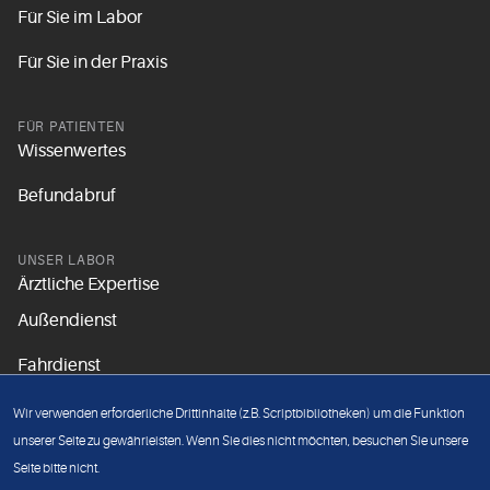
Für Sie im Labor
Für Sie in der Praxis
FÜR PATIENTEN
Wissenwertes
Befundabruf
UNSER LABOR
Ärztliche Expertise
Außendienst
Fahrdienst
Aktuelles
Wir verwenden erforderliche Drittinhalte (z.B. Scriptbibliotheken) um die Funktion
Unsere Grundsätze
unserer Seite zu gewährleisten. Wenn Sie dies nicht möchten, besuchen Sie unsere
Seite bitte nicht.