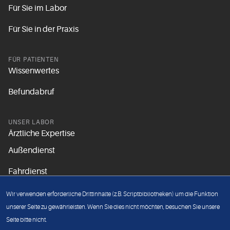
Für Sie im Labor
Für Sie in der Praxis
FÜR PATIENTEN
Wissenwertes
Befundabruf
UNSER LABOR
Ärztliche Expertise
Außendienst
Fahrdienst
Aktuelles
Wir verwenden erforderliche Drittinhalte (z.B. Scriptbibliotheken) um die Funktion
Unsere Grundsätze
unserer Seite zu gewährleisten. Wenn Sie dies nicht möchten, besuchen Sie unsere
Seite bitte nicht.