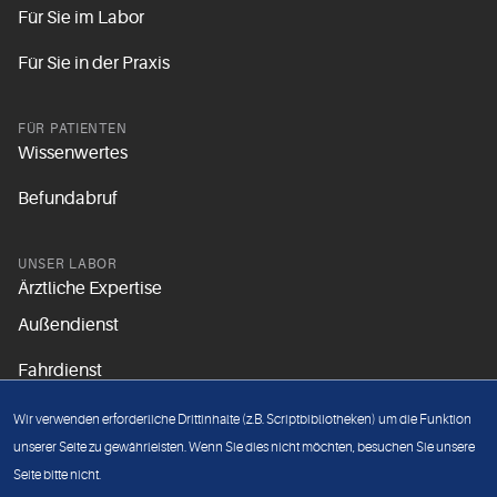
Für Sie im Labor
Für Sie in der Praxis
FÜR PATIENTEN
Wissenwertes
Befundabruf
UNSER LABOR
Ärztliche Expertise
Außendienst
Fahrdienst
Aktuelles
Wir verwenden erforderliche Drittinhalte (z.B. Scriptbibliotheken) um die Funktion
Unsere Grundsätze
unserer Seite zu gewährleisten. Wenn Sie dies nicht möchten, besuchen Sie unsere
Seite bitte nicht.