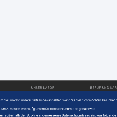
UNSER LABOR
BERUF UND KAR
Ärztliche Expertise
Berufsbilder
 um die Funktion unserer Seite zu gewährleisten. Wenn Sie dies nicht möchten, besuchen Si
Außendienst
Bewerberlou
 um zu messen, wie häufig unsere Seite besucht und wie sie genutzt wird.
Fahrdienst
Jobangebote
ndern außerhalb der EU ohne angemessenes Datenschutzniveau ein, was folgende R