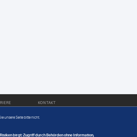
RIERE
KONTAKT
Impressum
e unsere Seite bitte nicht.
Datenschutz
nge
isiken birgt: Zugriff durch Behörden ohne Information,