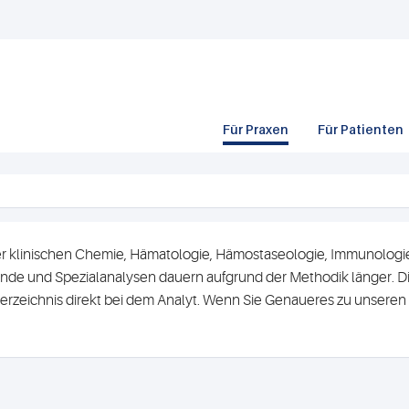
Für Praxen
Für Patienten
r klinischen Chemie, Hämatologie, Hämostaseologie, Immunologie 
de und Spezialanalysen dauern aufgrund der Methodik länger. Di
erzeichnis direkt bei dem Analyt. Wenn Sie Genaueres zu unsere