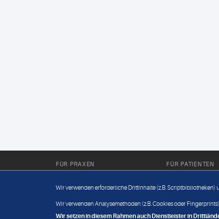
FÜR PRAXEN
FÜR PATIENTEN
Für Sie im Labor
Wissenwertes
Wir verwenden erforderliche Drittinhalte (z.B. Scriptbibliotheken)
Für Sie in der Praxis
Befundabruf
Wir verwenden Analysemethoden (z.B. Cookies oder Fingerprints),
Wir setzen in diesem Rahmen auch Dienstleister in Drittlä