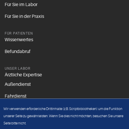
Für Sie im Labor
Für Sie in der Praxis
FÜR PATIENTEN
Wissenwertes
Befundabruf
UNSER LABOR
Ärztliche Expertise
Außendienst
Fahrdienst
Aktuelles
Wir verwenden erforderliche Drittinhalte (z.B. Scriptbibliotheken) um die Funktion
Unsere Grundsätze
unserer Seite zu gewährleisten. Wenn Sie dies nicht möchten, besuchen Sie unsere
Seite bitte nicht.