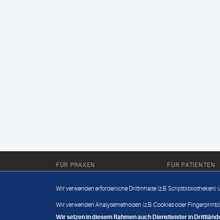
FÜR PRAXEN
FÜR PATIENTEN
Für Sie im Labor
Wissenwertes
Wir verwenden erforderliche Drittinhalte (z.B. Scriptbibliotheken)
Für Sie in der Praxis
Befundabruf
Wir verwenden Analysemethoden (z.B. Cookies oder Fingerprints),
Wir setzen in diesem Rahmen auch Dienstleister in Drittlä