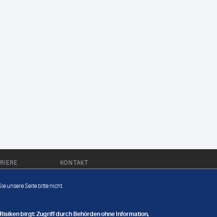
RIERE
KONTAKT
Impressum
e unsere Seite bitte nicht.
Datenschutz
nge
isiken birgt: Zugriff durch Behörden ohne Information,