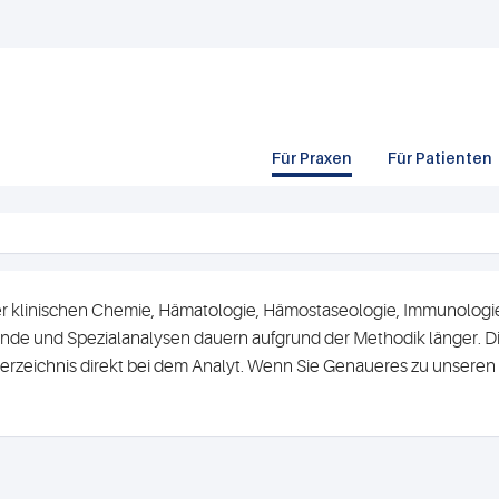
Für Praxen
Für Patienten
r klinischen Chemie, Hämatologie, Hämostaseologie, Immunologie 
de und Spezialanalysen dauern aufgrund der Methodik länger. Di
erzeichnis direkt bei dem Analyt. Wenn Sie Genaueres zu unsere