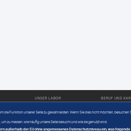
UNSER LABOR
BERUF UND KAR
Ärztliche Expertise
Berufsbilder
 um die Funktion unserer Seite zu gewährleisten. Wenn Sie dies nicht möchten, besuchen Si
Außendienst
Bewerberlou
 um zu messen, wie häufig unsere Seite besucht und wie sie genutzt wird.
Fahrdienst
Jobangebote
ndern außerhalb der EU ohne angemessenes Datenschutzniveau ein, was folgende R