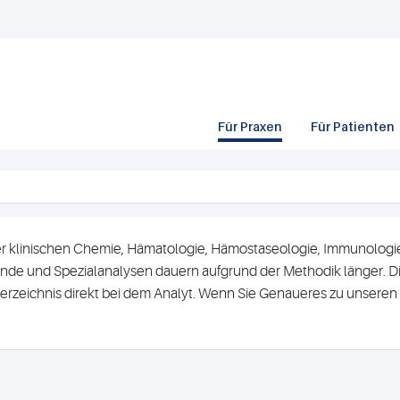
Für Praxen
Für Patienten
r klinischen Chemie, Hämatologie, Hämostaseologie, Immunologie 
de und Spezialanalysen dauern aufgrund der Methodik länger. Di
erzeichnis direkt bei dem Analyt. Wenn Sie Genaueres zu unsere