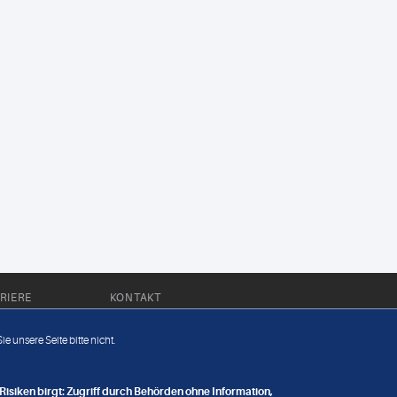
RIERE
KONTAKT
Impressum
e unsere Seite bitte nicht.
Datenschutz
nge
isiken birgt: Zugriff durch Behörden ohne Information,