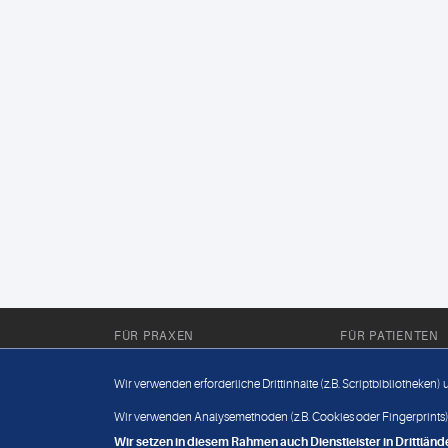
FÜR PRAXEN
FÜR PATIENTEN
Für Sie im Labor
Wissenwertes
Wir verwenden erforderliche Drittinhalte (z.B. Scriptbibliotheken)
Für Sie in der Praxis
Befundabruf
Wir verwenden Analysemethoden (z.B. Cookies oder Fingerprints),
Wir setzen in diesem Rahmen auch Dienstleister in Drittlä