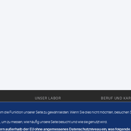
UNSER LABOR
BERUF UND KAR
Ärztliche Expertise
Berufsbilder
 um die Funktion unserer Seite zu gewährleisten. Wenn Sie dies nicht möchten, besuchen Si
Außendienst
Bewerberlou
 um zu messen, wie häufig unsere Seite besucht und wie sie genutzt wird.
Fahrdienst
Jobangebote
ndern außerhalb der EU ohne angemessenes Datenschutzniveau ein, was folgende R