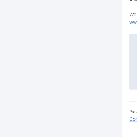
Wei
www
Pre
Cor