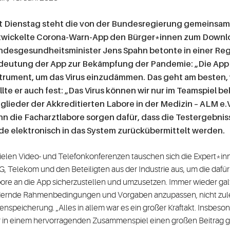
t Dienstag steht die von der Bundesregierung gemeinsam
twickelte Corona-Warn-App den Bürger*innen zum Downlo
ndesgesundheitsminister Jens Spahn betonte in einer Re
eutung der App zur Bekämpfung der Pandemie: „Die App ist
trument, um das Virus einzudämmen. Das geht am besten, 
llte er auch fest: „Das Virus können wir nur im Teamspiel 
glieder der Akkreditierten Labore in der Medizin – ALM e.V
n die Facharztlabore sorgen dafür, dass die Testergeb
e elektronisch in das System zurückübermittelt werden.
vielen Video- und Telefonkonferenzen tauschen sich die Expert*i
, Telekom und den Beteiligten aus der Industrie aus, um die dafü
ore an die App sicherzustellen und umzusetzen. Immer wieder gal
ernde Rahmenbedingungen und Vorgaben anzupassen, nicht zulet
enspeicherung. „Alles in allem war es ein großer Kraftakt. Insbes
r in einem hervorragenden Zusammenspiel einen großen Beitrag gele