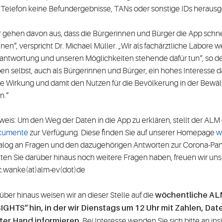
 Telefon keine Befundergebnisse, TANs oder sonstige IDs heraus
r gehen davon aus, dass die Bürgerinnen und Bürger die App schn
nen“, verspricht Dr. Michael Müller. „Wir als fachärztliche Labore w
antwortung und unseren Möglichkeiten stehende dafür tun“, so de
en selbst, auch als Bürgerinnen und Bürger, ein hohes Interesse d
le Wirkung und damit den Nutzen für die Bevölkerung in der Bew
n.“
weis: Um den Weg der Daten in die App zu erklären, stellt der ALM 
kumente
zur Verfügung. Diese finden Sie auf unserer Homepage
w
alog an Fragen und den dazugehörigen Antworten zur Corona-Pan
lten Sie darüber hinaus noch weitere Fragen haben, freuen wir uns 
c.wanke(at)alm-ev(dot)de
wöchentliche AL
über hinaus weisen wir an dieser Stelle auf die
IGHTS“ hin, in der wir Dienstags um 12 Uhr mit Zahlen, D
ter Hand informieren
. Bei Interesse wenden Sie sich bitte an
ins