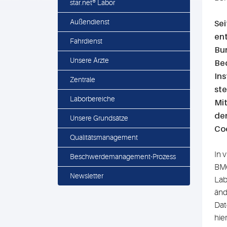
star.net® Labor
Außendienst
Sei
en
Fahrdienst
Bu
Unsere Ärzte
Bed
Ins
Zentrale
ste
Laborbereiche
Mit
den
Unsere Grundsätze
Cod
Qualitätsmanagement
In 
Beschwerdemanagement-Prozess
BMG
Newsletter
Lab
änd
Dat
hie