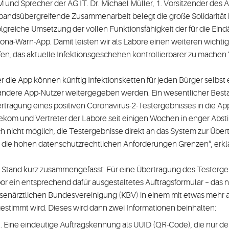
 und Sprecher der AG IT. Dr. Michael Müller, 1. Vorsitzender des A
bandsübergreifende Zusammenarbeit belegt die große Solidarit
olgreiche Umsetzung der vollen Funktionsfähigkeit der für die 
ona-Warn-App. Damit leisten wir als Labore einen weiteren wichtig
fen, das aktuelle Infektionsgeschehen kontrollierbarer zu machen.
r die App können künftig Infektionsketten für jeden Bürger selbst
andere App-Nutzer weitergegeben werden. Ein wesentlicher Bestand
rtragung eines positiven Coronavirus-2-Testergebnisses in die App
ekom und Vertreter der Labore seit einigen Wochen in enger Abst
h nicht möglich, die Testergebnisse direkt an das System zur Übert
 die hohen datenschutzrechtlichen Anforderungen Grenzen“, erklä
 Stand kurz zusammengefasst: Für eine Übertragung des Testerge
or ein entsprechend dafür ausgestaltetes Auftragsformular – das n
senärztlichen Bundesvereinigung (KBV) in einem mit etwas mehr 
estimmt wird. Dieses wird dann zwei Informationen beinhalten:
Eine eindeutige Auftragskennung als UUID (QR-Code), die nur d