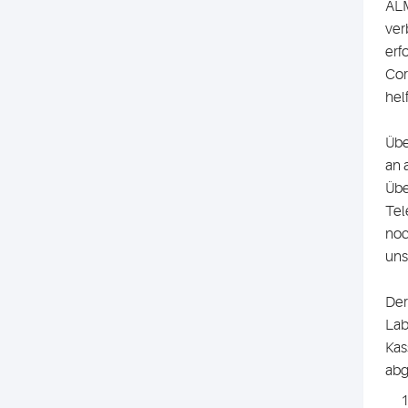
ALM
ver
erf
Cor
hel
Übe
an 
Übe
Tel
noc
uns
Der
Lab
Kas
abg