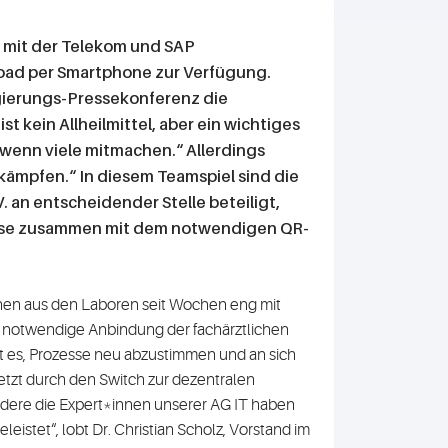
 mit der Telekom und SAP
ad per Smartphone zur Verfügung.
gierungs-Pressekonferenz die
 kein Allheilmittel, aber ein wichtiges
wenn viele mitmachen.“ Allerdings
bekämpfen.“ In diesem Teamspiel sind die
. an entscheidender Stelle beteiligt,
nisse zusammen mit dem notwendigen QR-
nnen aus den Laboren seit Wochen eng mit
r notwendige Anbindung der fachärztlichen
t es, Prozesse neu abzustimmen und an sich
zt durch den Switch zur dezentralen
ondere die Expert*innen unserer AG IT haben
istet“, lobt Dr. Christian Scholz, Vorstand im