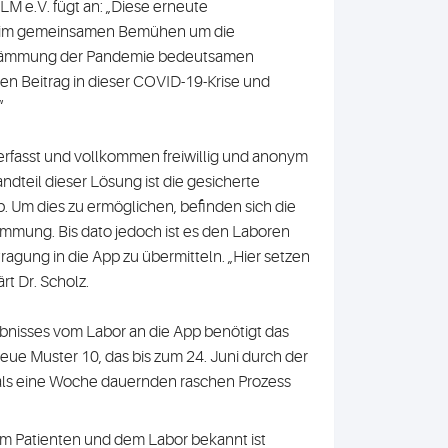
LM e.V. fügt an: „Diese erneute
ät im gemeinsamen Bemühen um die
Eindämmung der Pandemie bedeutsamen
en Beitrag in dieser COVID-19-Krise und
“
 erfasst und vollkommen freiwillig und anonym
teil dieser Lösung ist die gesicherte
. Um dies zu ermöglichen, befinden sich die
immung. Bis dato jedoch ist es den Laboren
ragung in die App zu übermitteln. „Hier setzen
rt Dr. Scholz.
bnisses vom Labor an die App benötigt das
eue Muster 10, das bis zum 24. Juni durch der
als eine Woche dauernden raschen Prozess
em Patienten und dem Labor bekannt ist