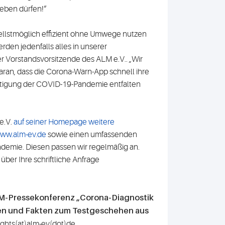
geben dürfen!“
ellstmöglich effizient ohne Umwege nutzen
erden jedenfalls alles in unserer
r Vorstandsvorsitzende des ALM e.V.. „Wir
aran, dass die Corona-Warn-App schnell ihre
ältigung der COVID-19-Pandemie entfalten
e.V.
auf seiner Homepage weitere
ww.alm-ev.de
sowie einen umfassenden
demie. Diesen passen wir regelmäßig an.
über Ihre schriftliche Anfrage
M-Pressekonferenz „Corona-Diagnostik
aten und Fakten zum Testgeschehen aus
ights(at)alm-ev(dot)de
.