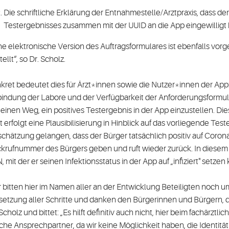
Die schriftliche Erklärung der Entnahmestelle/Arztpraxis, dass der
Testergebnisses zusammen mit der UUID an die App eingewilligt 
ne elektronische Version des Auftragsformulares ist ebenfalls vo
ellt“, so Dr. Scholz.
kret bedeutet dies für Ärzt*innen sowie die Nutzer*innen der App:
indung der Labore und der Verfügbarkeit der Anforderungsformula
 einen Weg, ein positives Testergebnis in der App einzustellen. Di
t erfolgt eine Plausibilisierung in Hinblick auf das vorliegende Test
schätzung gelangen, dass der Bürger tatsächlich positiv auf Coronav
krufnummer des Bürgers geben und ruft wieder zurück. In diesem R
, mit der er seinen Infektionsstatus in der App auf „infiziert" setzen
r bitten hier im Namen aller an der Entwicklung Beteiligten noch u
etzung aller Schritte und danken den Bürgerinnen und Bürgern, d
 Scholz und bittet: „Es hilft definitiv auch nicht, hier beim fachärztl
sche Ansprechpartner, da wir keine Möglichkeit haben, die Identit