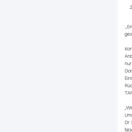
„Ei
gest
Kon
Anb
nur
Dor
Ein
Rüc
TAN
„Wi
Ums
Dr.
fal