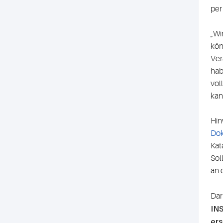
per
„Wi
kön
Ver
hab
vol
kan
Hin
Do
Kat
Sol
an
Dar
INS
ers