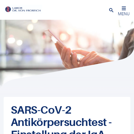
Close
MENU
SARS‐CoV‐2
Antikörpersuchtest -